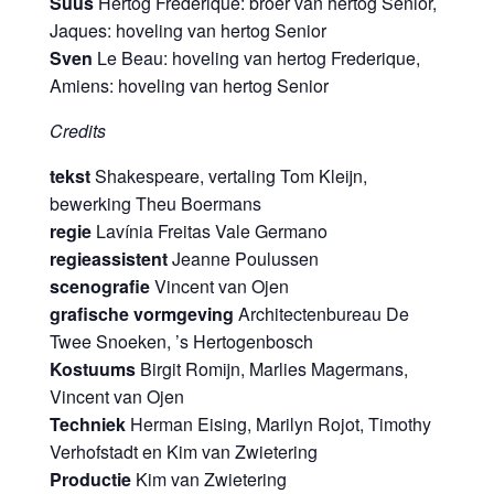
Suus
Hertog Frederique: broer van hertog Senior,
Jaques: hoveling van hertog Senior
Sven
Le Beau: hoveling van hertog Frederique,
Amiens: hoveling van hertog Senior
Credits
tekst
Shakespeare, vertaling Tom Kleijn,
bewerking Theu Boermans
regie
Lavínia Freitas Vale Germano
regieassistent
Jeanne Poulussen
scenografie
Vincent van Ojen
grafische vormgeving
Architectenbureau De
Twee Snoeken, ’s Hertogenbosch
Kostuums
Birgit Romijn, Marlies Magermans,
Vincent van Ojen
Techniek
Herman Eising, Marilyn Rojot, Timothy
Verhofstadt en Kim van Zwietering
Productie
Kim van Zwietering