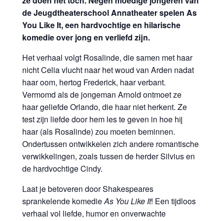
ze doen het toch. Negen moedige jongeren van
de Jeugdtheaterschool Annatheater spelen As
You Like It, een hardvochtige en hilarische
komedie over jong en verliefd zijn.
Het verhaal volgt Rosalinde, die samen met haar
nicht Celia vlucht naar het woud van Arden nadat
haar oom, hertog Frederick, haar verbant.
Vermomd als de jongeman Arnold ontmoet ze
haar geliefde Orlando, die haar niet herkent. Ze
test zijn liefde door hem les te geven in hoe hij
haar (als Rosalinde) zou moeten beminnen.
Ondertussen ontwikkelen zich andere romantische
verwikkelingen, zoals tussen de herder Silvius en
de hardvochtige Cindy.
Laat je betoveren door Shakespeares
sprankelende komedie
As You Like It
! Een tijdloos
verhaal vol liefde, humor en onverwachte