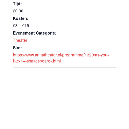
Tijd:
20:00
Kosten:
€8 – €15
Evenement Categorie:
Theater
Site:
https://www.annatheater.nl/programma/1329/as-you-
like-it---shakespeare-.html