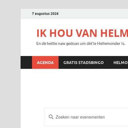
7 augustus 2026
IK HOU VAN HEL
En dè hettie naw gedoan um dèt’ie Hellemonder is.
AGENDA
GRATIS STADSBINGO
HELMO
Evenementen
Vul
een
Zoeken