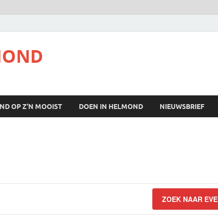
MOND
ND OP Z’N MOOIST
DOEN IN HELMOND
NIEUWSBRIEF
ZOEK NAAR EV