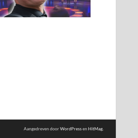
Aangedreven door
WordPress
en
HitMag
.