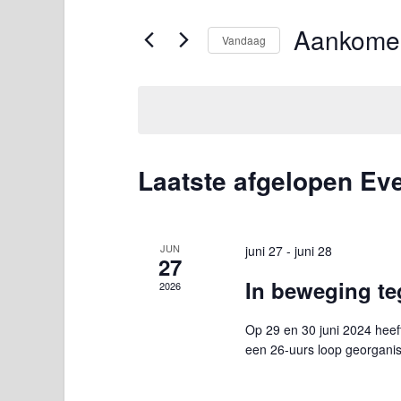
keyword
en
in.
Aankome
Vandaag
Zoek
weergeven
voor
Selecteer
Evenementen
een
navigatie
met
datum.
keyword.
Laatste afgelopen E
JUN
juni 27
-
juni 28
27
In beweging te
2026
Op 29 en 30 juni 2024 heef
een 26-uurs loop georganis