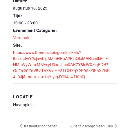
Datum:
augustus 16, 2025
Tijd:
19:00 - 23:00
Evenement Categorie:
Vermaak
Site:
https://www.themusicbingo.nl/tickets?
fbclid=IwY2xjawLlgMZleHRuA2FlbQIxMABicmlkETF
NMmVyWmxMNExyU0xoUmc0AR7Y8lxWXzfqPDR7
GaOx20ZdV5viThXVlqHE3TQHXqX2P06zZIEhXZBR
4L3JjA_aem_e-e1sYtytgJYf94JwTf0hQ
LOCATIE
Havenplein
Kasteeltuinconcerten
Buitenbioscoop: Mean Girls