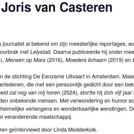
– Joris van Casteren
 journalist al bekend om zijn meesterlijke reportages, w
 doorbrak met
Daarna publiceerde hij onder me
Lelystad.
3),
(2016),
(2019) en
Mensen op Mars
Moeders lichaam
n de stichting De Eenzame Uitvaart in Amsterdam. Maandel
rledenen, die met een persoonlijk gedicht door een be
(2024), stortte hij zich vijf ja
id zal nog van mij horen
en onbekende mensen. Met verwondering en humor schr
 heimelijke verlangens en wonderbaarlijke wendingen. D
el veranderende maatschappij.
eren geïnterviewd door Linda Modderkolk.