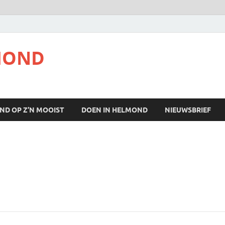
MOND
ND OP Z’N MOOIST
DOEN IN HELMOND
NIEUWSBRIEF