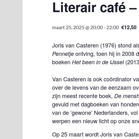
Literair café 
€12,50
maart 25, 2025 @ 20:00
-
22:00
Joris van Casteren (1976) stond als
ontving, toen hij in 2008
Pennetje
boeken
(201
Het been in de IJssel
Van Casteren is ook coördinator va
over de levens van de eenzaam ove
zijn meest recente boek,
De menshe
gevuld met dagboeken van honderd
van de ‘gewone’ Nederlanders, vol
werpen een nieuw licht op onze sn
Op 25 maart wordt
Joris van Cast