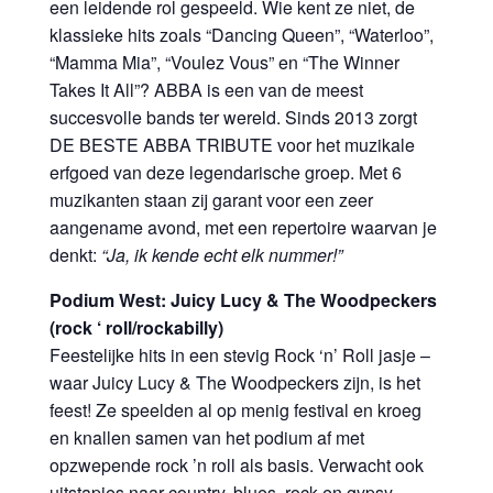
een leidende rol gespeeld. Wie kent ze niet, de
klassieke hits zoals “Dancing Queen”, “Waterloo”,
“Mamma Mia”, “Voulez Vous” en “The Winner
Takes It All”? ABBA is een van de meest
succesvolle bands ter wereld. Sinds 2013 zorgt
DE BESTE ABBA TRIBUTE voor het muzikale
erfgoed van deze legendarische groep. Met 6
muzikanten staan zij garant voor een zeer
aangename avond, met een repertoire waarvan je
denkt:
“Ja, ik kende echt elk nummer!”
Podium West: Juicy Lucy & The Woodpeckers
(rock ‘ roll/rockabilly)
Feestelijke hits in een stevig Rock ‘n’ Roll jasje –
waar Juicy Lucy & The Woodpeckers zijn, is het
feest! Ze speelden al op menig festival en kroeg
en knallen samen van het podium af met
opzwepende rock ’n roll als basis. Verwacht ook
uitstapjes naar country, blues, rock en gypsy,