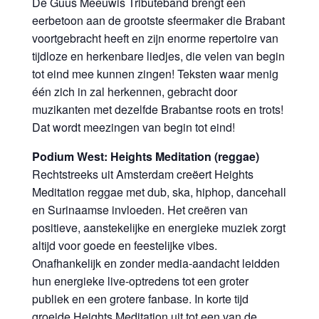
De Guus Meeuwis Tributeband brengt een
eerbetoon aan de grootste sfeermaker die Brabant
voortgebracht heeft en zijn enorme repertoire van
tijdloze en herkenbare liedjes, die velen van begin
tot eind mee kunnen zingen! Teksten waar menig
één zich in zal herkennen, gebracht door
muzikanten met dezelfde Brabantse roots en trots!
Dat wordt meezingen van begin tot eind!
Podium West: Heights Meditation (reggae)
Rechtstreeks uit Amsterdam creëert Heights
Meditation reggae met dub, ska, hiphop, dancehall
en Surinaamse invloeden. Het creëren van
positieve, aanstekelijke en energieke muziek zorgt
altijd voor goede en feestelijke vibes.
Onafhankelijk en zonder media-aandacht leidden
hun energieke live-optredens tot een groter
publiek en een grotere fanbase. In korte tijd
groeide Heights Meditation uit tot een van de