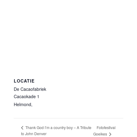
LOCATIE
De Cacaofabriek
Cacaokade 1
Helmond
,
Fotofestival
Thank God I’m a country boy – A Tribute
to John Denver
Goeikes