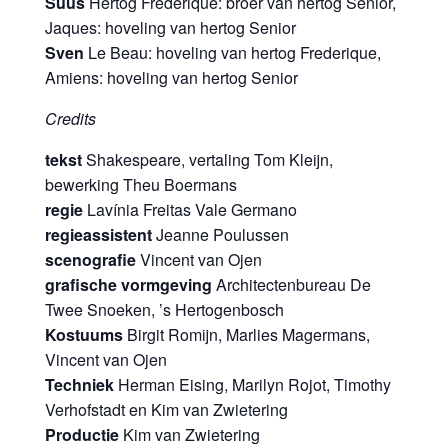
Suus
Hertog Frederique: broer van hertog Senior,
Jaques: hoveling van hertog Senior
Sven
Le Beau: hoveling van hertog Frederique,
Amiens: hoveling van hertog Senior
Credits
tekst
Shakespeare, vertaling Tom Kleijn,
bewerking Theu Boermans
regie
Lavínia Freitas Vale Germano
regieassistent
Jeanne Poulussen
scenografie
Vincent van Ojen
grafische vormgeving
Architectenbureau De
Twee Snoeken, ’s Hertogenbosch
Kostuums
Birgit Romijn, Marlies Magermans,
Vincent van Ojen
Techniek
Herman Eising, Marilyn Rojot, Timothy
Verhofstadt en Kim van Zwietering
Productie
Kim van Zwietering