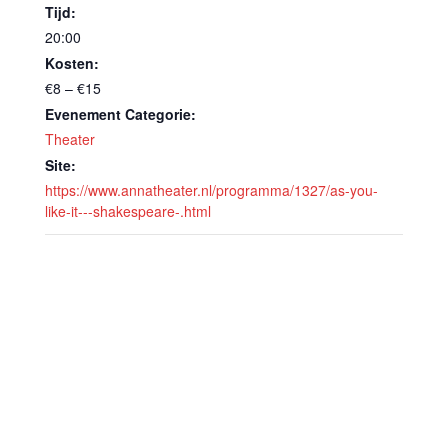
Tijd:
20:00
Kosten:
€8 – €15
Evenement Categorie:
Theater
Site:
https://www.annatheater.nl/programma/1327/as-you-
like-it---shakespeare-.html