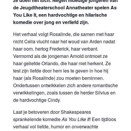
ze doen het toch. Negen moedige jongeren van
de Jeugdtheaterschool Annatheater spelen As
You Like It, een hardvochtige en hilarische
komedie over jong en verliefd zijn.
Het verhaal volgt Rosalinde, die samen met haar
nicht Celia vlucht naar het woud van Arden nadat
haar oom, hertog Frederick, haar verbant.
Vermomd als de jongeman Arnold ontmoet ze
haar geliefde Orlando, die haar niet herkent. Ze
test zijn liefde door hem les te geven in hoe hij
haar (als Rosalinde) zou moeten beminnen.
Ondertussen ontwikkelen zich andere romantische
verwikkelingen, zoals tussen de herder Silvius en
de hardvochtige Cindy.
Laat je betoveren door Shakespeares
sprankelende komedie
As You Like It
! Een tijdloos
verhaal vol liefde, humor en onverwachte