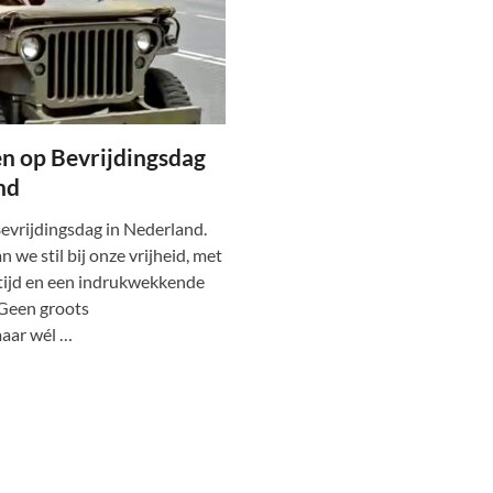
en op Bevrijdingsdag
nd
evrijdingsdag in Nederland.
we stil bij onze vrijheid, met
tijd en een indrukwekkende
 Geen groots
maar wél …