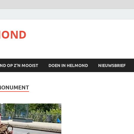
MOND
ND OP Z’N MOOIST
DOEN IN HELMOND
NIEUWSBRIEF
MONUMENT