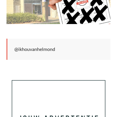
@ikhouvanhelmond